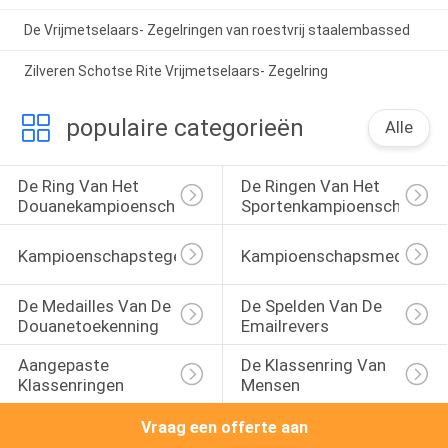
De Vrijmetselaars- Zegelringen van roestvrij staalembassed
Zilveren Schotse Rite Vrijmetselaars- Zegelring
populaire categorieën
Alle
De Ring Van Het 
De Ringen Van Het 
Douanekampioenschap
Sportenkampioenschap
Kampioenschapstegenhanger
Kampioenschapsmedailles
De Medailles Van De 
De Spelden Van De 
Douanetoekenning
Emailrevers
Aangepaste 
De Klassenring Van 
Klassenringen
Mensen
Vraag een offerte aan