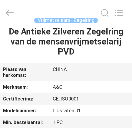
Ring
van
het
douanekampioenschap
Leverancier.
Vrijmetselaars- Zegelring
Copyright
©
2020
De Antieke Zilveren Zegelring
HUIS
-
2021
van de mensenvrijmetselarij
champs-
rings.com.
All
PRODUCTEN
PVD
Rights
Reserved.
ONGEVEER
Plaats van
CHINA
herkomst:
ONS
Merknaam:
A&C
FABRIEKSREIS
Certificering:
CE, ISO9001
Modelnummer:
Lidstaten 01
KWALITEITSCONTROLE
Min. bestelaantal:
1 PC