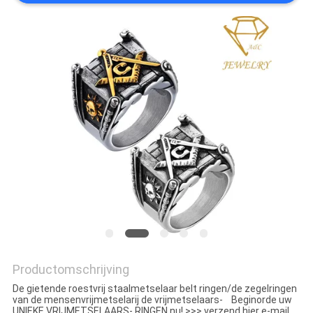
Productomschrijving
De gietende roestvrij staalmetselaar belt ringen/de zegelringen
van de mensenvrijmetselarij de vrijmetselaars- Beginorde uw
UNIEKE VRIJMETSELAARS- RINGEN nu! >>> verzend hier e-mail