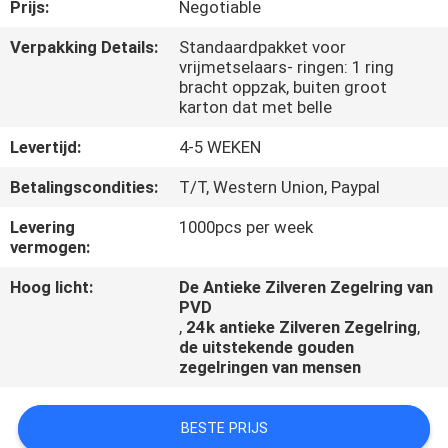
CONTACTEER
Prijs:
Negotiable
ONS
Verpakking Details:
Standaardpakket voor
vrijmetselaars- ringen: 1 ring
bracht oppzak, buiten groot
NIEUWS
karton dat met belle
Levertijd:
4-5 WEKEN
GEVALLEN
Betalingscondities:
T/T, Western Union, Paypal
Levering
1000pcs per week
vermogen:
Hoog licht:
De Antieke Zilveren Zegelring van
PVD
,
24k antieke Zilveren Zegelring
,
de uitstekende gouden
zegelringen van mensen
BESTE PRIJS