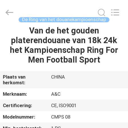
2026
Shenzhen
Arts&Crafts
Jewelry
Co.,
De Ring van het douanekampioenschap
Ltd.
All
Rights
Van de het gouden
HUIS
Reserved.
platerendouane van 18k 24k
PRODUCTEN
het Kampioenschap Ring For
Men Football Sport
ONGEVEER
ONS
Plaats van
CHINA
herkomst:
FABRIEKSREIS
Merknaam:
A&C
Certificering:
CE, ISO9001
KWALITEITSCONTROLE
Modelnummer:
CMPS 08