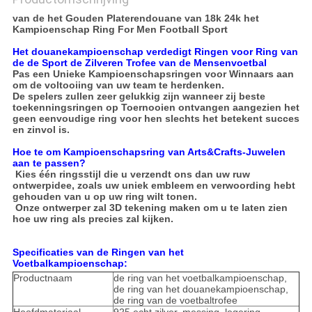
van de het Gouden Platerendouane van 18k 24k het
Kampioenschap Ring For Men Football Sport
Het douanekampioenschap verdedigt Ringen voor Ring van
de de Sport de Zilveren Trofee van de Mensenvoetbal
Pas een Unieke Kampioenschapsringen voor Winnaars aan
om de voltooiing van uw team te herdenken.
De spelers zullen zeer gelukkig zijn wanneer zij beste
toekenningsringen op Toernooien ontvangen aangezien het
geen eenvoudige ring voor hen slechts het betekent succes
en zinvol is.
Hoe te om Kampioenschapsring van Arts&Crafts-Juwelen
aan te passen?
Kies één ringsstijl die u verzendt ons dan uw ruw
ontwerpidee, zoals uw uniek embleem en verwoording hebt
gehouden van u op uw ring wilt tonen.
Onze ontwerper zal 3D tekening maken om u te laten zien
hoe uw ring als precies zal kijken.
Specificaties van de Ringen van het
Voetbalkampioenschap:
Productnaam
de ring van het voetbalkampioenschap,
de ring van het douanekampioenschap,
de ring van de voetbaltrofee