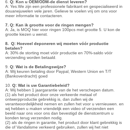
6.
Q: Kon u OEM/ODM-de dienst leveren?
A: Yes.We zijn een professionele fabrikant en gespecialiseerd in
douanejuwelen vele jaren. Gelieve te voelen vrij om ons voor
meer informatie te contacteren.
7. Q: Kan ik grootte voor de ringen mengen?
A: Ja, is MOQ hier voor ringen 100pcs met grootte 5. U kon de
grootte kiezen u wenst.
8. Q: Hoeveel deponeren wij moeten vóór productie
betalen?
A: 30% de storting moet vóór productie en 70%-saldo vóór
verzending worden betaald.
9.
Q: Wat is de Betalingswijze?
A: Wij keuren betaling door Paypal, Western Union en T/T
(Bankoverdracht) goed
10.
Q: Wat is uw Garantiebeleid?
A: Wij hebben 1 jaargarantie van de het verschepen datum.
(1) als het product door onze verkeerde metaal of
ontwerpproductie gebrekkig is, dan zullen wij de
verantwoordelijkheid nemen en zullen het voor u vernieuwen. en
wij hebben u maken vriendelijk een video of verzenden een
beeld naar ons voor ons dan bevestigd de dienstcentrum u
konden terug verzenden nodig.
(2) als de ringen in garantie, het product door klant gebrekkig is
die of Vandalisme verkeerd gebruiken, zullen wij het niet