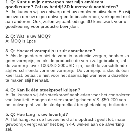
1.
Q: Kunt u mijn ontwerpen met mijn embleem
goedkeuren? Zal uw bedrijf 3D kunstwerk aanbieden?
A: Ja, kunnen wij uw ontwerp met uw embleem uitwerken. En wij
beloven om uw eigen ontwerpen te beschermen, verkopend niet
aan anderen. Ook, zullen wij aanbiedings 3D kunstwerk voor u
goedkeuring vóór productie bevrijden.
2. Q: Wat is uw MOQ?
A: MOQ is 1pcs
3. Q: Hoeveel vormprijs u zult aanrekenen?
A: Als de goederen niet de vorm in productie vergen, hebben zo
geen vormprijs, en als de productie de vorm zal gebruiken, zal
de vormprijs over 100USD-300USD zijn, heeft de verschillende
stijl verschillende vorm en vormprijs. De vormprijs is slechts één
keer last, betaalt u niet voor het daarna tijd wanneer u dezelfde
te maken stijl herhaalt.
4. Q: Kan ik één steekproef krijgen?
A: Ja, kunnen wij één steekproef aanbieden voor het controleren
van kwaliteit. Hangen de steekproef geladen V.S. $50-200 van
het ontwerp af, zal de steekproeflast terugbetaald op bulkorder.
5. Q: Hoe lang is uw levertijd?
A: Het hangt van de hoeveelheid af u opdracht geeft tot, maar
gewoonlijk vergt vanaf het begin 4-6 weken aan de afwerking
zal.