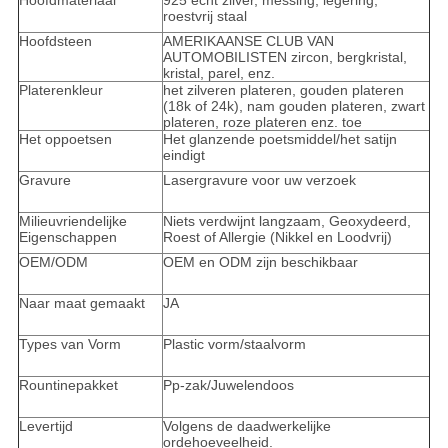
Hoofdmateriaal
925 echt zilver, messing, legering,
roestvrij staal
Hoofdsteen
AMERIKAANSE CLUB VAN
AUTOMOBILISTEN zircon, bergkristal,
kristal, parel, enz.
Platerenkleur
het zilveren plateren, gouden plateren
(18k of 24k), nam gouden plateren, zwart
plateren, roze plateren enz. toe
Het oppoetsen
Het glanzende poetsmiddel/het satijn
eindigt
Gravure
Lasergravure voor uw verzoek
Milieuvriendelijke
Niets verdwijnt langzaam, Geoxydeerd,
Eigenschappen
Roest of Allergie (Nikkel en Loodvrij)
OEM/ODM
OEM en ODM zijn beschikbaar
Naar maat gemaakt
JA
Types van Vorm
Plastic vorm/staalvorm
Rountinepakket
Pp-zak/Juwelendoos
Levertijd
Volgens de daadwerkelijke
ordehoeveelheid.