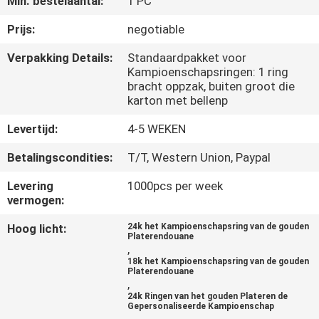
Min. bestelaantal:
1 PC
CONTACTEER
ONS
Prijs:
negotiable
Verpakking Details:
Standaardpakket voor
Kampioenschapsringen: 1 ring
NIEUWS
bracht oppzak, buiten groot die
karton met bellenp
GEVALLEN
Levertijd:
4-5 WEKEN
Betalingscondities:
T/T, Western Union, Paypal
SITEMAP
Levering
1000pcs per week
vermogen:
PRIVACY
Hoog licht:
24k het Kampioenschapsring van de gouden
POLICY
Platerendouane
,
18k het Kampioenschapsring van de gouden
Platerendouane
,
24k Ringen van het gouden Plateren de
Gepersonaliseerde Kampioenschap