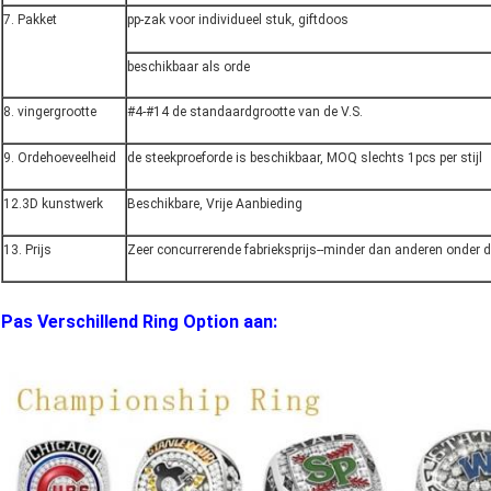
7. Pakket
pp-zak voor individueel stuk, giftdoos
beschikbaar als orde
8. vingergrootte
#4-#14 de standaardgrootte van de V.S.
9. Ordehoeveelheid
de steekproeforde is beschikbaar, MOQ slechts 1pcs per stijl
12.3D kunstwerk
Beschikbare, Vrije Aanbieding
13. Prijs
Zeer concurrerende fabrieksprijs--minder dan anderen onder d
Pas Verschillend Ring Option aan: