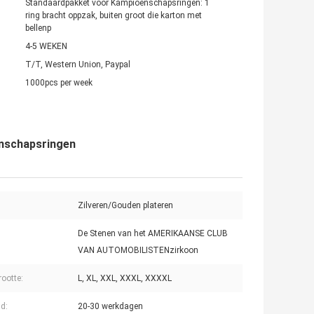
Standaardpakket voor Kampioenschapsringen: 1
ring bracht oppzak, buiten groot die karton met
bellenp
4-5 WEKEN
T/T, Western Union, Paypal
1000pcs per week
enschapsringen
Zilveren/Gouden plateren
De Stenen van het AMERIKAANSE CLUB
VAN AUTOMOBILISTENzirkoon
rootte:
L, XL, XXL, XXXL, XXXXL
jd:
20-30 werkdagen