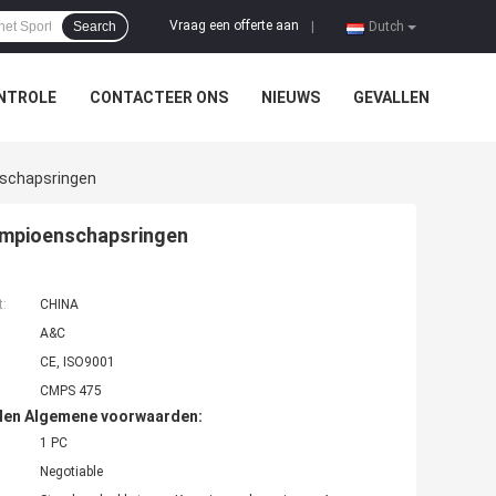
Vraag een offerte aan
Search
|
Dutch
NTROLE
CONTACTEER ONS
NIEUWS
GEVALLEN
nschapsringen
ampioenschapsringen
t:
CHINA
A&C
CE, ISO9001
CMPS 475
den Algemene voorwaarden:
1 PC
Negotiable