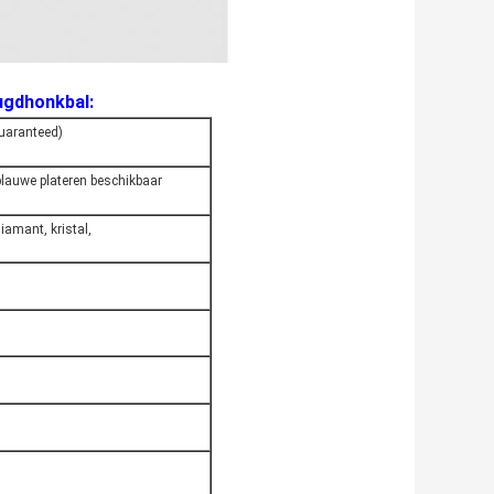
ugdhonkbal:
guaranteed)
 blauwe plateren beschikbaar
mant, kristal,