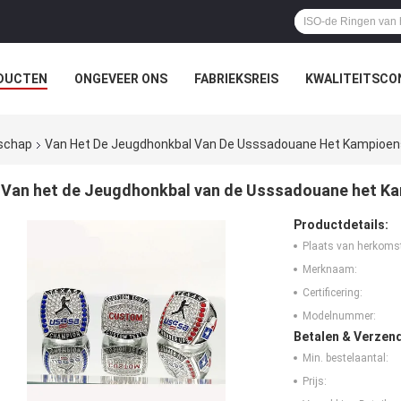
DUCTEN
ONGEVEER ONS
FABRIEKSREIS
KWALITEITSCO
nschap
Van Het De Jeugdhonkbal Van De Usssadouane Het Kampioe
Van het de Jeugdhonkbal van de Usssadouane het K
Productdetails:
Plaats van herkoms
Merknaam:
Certificering:
Modelnummer:
Betalen & Verzen
Min. bestelaantal:
Prijs: