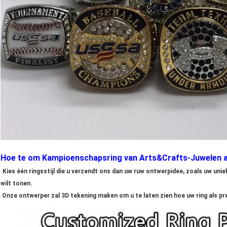
Hoe te om Kampioenschapsring van Arts&Crafts-Juwelen a
Kies één ringsstijl die u verzendt ons dan uw ruw ontwerpidee, zoals uw un
wilt tonen.
Onze ontwerper zal 3D tekening maken om u te laten zien hoe uw ring als prec