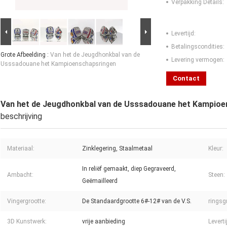
Verpakking Details:
Levertijd:
Betalingscondities:
Grote Afbeelding :
Van het de Jeugdhonkbal van de
Levering vermogen:
Usssadouane het Kampioenschapsringen
Contact
Van het de Jeugdhonkbal van de Usssadouane het Kampio
beschrijving
Materiaal:
Zinklegering, Staalmetaal
Kleur:
In reliëf gemaakt, diep Gegraveerd,
Ambacht:
Steen:
Geëmailleerd
Vingergrootte:
De Standaardgrootte 6#-12# van de V.S.
ringsg
3D Kunstwerk:
vrije aanbieding
Leverti