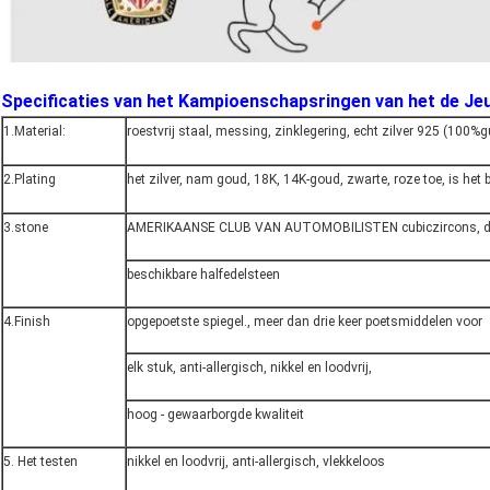
Specificaties van het Kampioenschapsringen van het de Je
1.Material:
roestvrij staal, messing, zinklegering, echt zilver 925 (100%
2.Plating
het zilver, nam goud, 18K, 14K-goud, zwarte, roze toe, is het
3.stone
AMERIKAANSE CLUB VAN AUTOMOBILISTEN cubiczircons, dia
beschikbare halfedelsteen
4.Finish
opgepoetste spiegel., meer dan drie keer poetsmiddelen voor
elk stuk, anti-allergisch, nikkel en loodvrij,
hoog - gewaarborgde kwaliteit
5. Het testen
nikkel en loodvrij, anti-allergisch, vlekkeloos