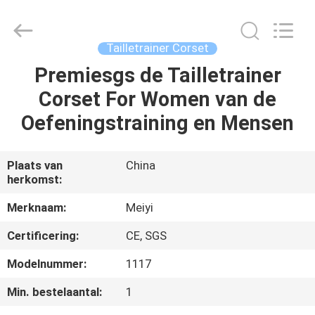
2026
Shenzhen
Arts&Crafts
Jewelry
Co.,
Tailletrainer Corset
Ltd.
All
Rights
Premiesgs de Tailletrainer
HUIS
Reserved.
Corset For Women van de
PRODUCTEN
Oefeningstraining en Mensen
ONGEVEER
Plaats van
China
herkomst:
ONS
Merknaam:
Meiyi
FABRIEKSREIS
Certificering:
CE, SGS
Modelnummer:
1117
KWALITEITSCONTROLE
Min. bestelaantal:
1