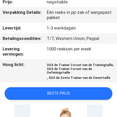
CONTACTEER
Prijs:
negotiable
ONS
Verpakking Details:
Één reeks in pp-zak of aangepast
pakket
NIEUWS
Levertijd:
1-3 werkdagen
Betalingscondities:
T/T, Western Union, Paypal
GEVALLEN
Levering
1000 reeksen per week
vermogen:
SITEMAP
Hoog licht:
,
SGS de Trainer Corset van de Trainingtaille
SGS de Trainer Corset van de
Oefeningstaille
PRIVACY
,
SGS de Zoete Trainer van de Zweettaille
POLICY
BESTE PRIJS