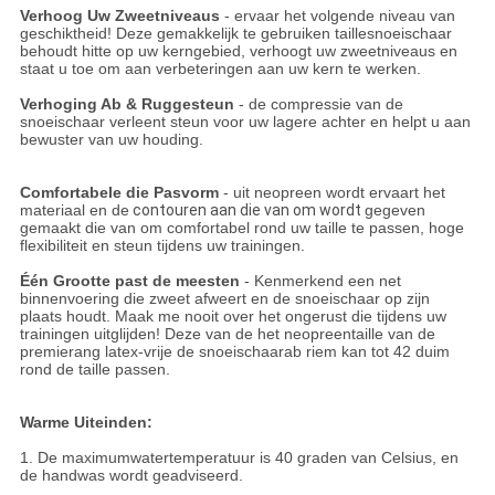
Verhoog Uw Zweetniveaus
- ervaar het volgende niveau van
geschiktheid! Deze gemakkelijk te gebruiken taillesnoeischaar
behoudt hitte op uw kerngebied, verhoogt uw zweetniveaus en
staat u toe om aan verbeteringen aan uw kern te werken.
Verhoging Ab & Ruggesteun
- de compressie van de
snoeischaar verleent steun voor uw lagere achter en helpt u aan
bewuster van uw houding.
Comfortabele die Pasvorm
- uit neopreen wordt ervaart het
materiaal en de
contouren aan die van om wordt
gegeven
gemaakt die van om comfortabel rond uw taille te passen, hoge
flexibiliteit en steun tijdens uw trainingen.
Één Grootte past de meesten
- Kenmerkend een net
binnenvoering die zweet afweert en de snoeischaar op zijn
plaats houdt. Maak me nooit over het ongerust die tijdens uw
trainingen uitglijden! Deze van de het neopreentaille van de
premierang latex-vrije de snoeischaarab riem kan tot 42 duim
rond de taille passen.
Warme Uiteinden:
1. De maximumwatertemperatuur is 40 graden van Celsius, en
de handwas wordt geadviseerd.