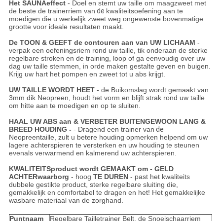
Het SAUNAeffect
- Doel en stemt uw taille om maagzweet met
de beste de trainerriem van
de
kwaliteitsoefening aan te
moedigen die u werkelijk zweet weg ongewenste bovenmatige
grootte voor ideale resultaten maakt.
De TOON & GEEFT de contouren aan van UW LICHAAM
-
verpak een oefeningsriem rond uw taille, tik onderaan de sterke
regelbare stroken en de training, loop of ga eenvoudig over uw
dag uw taille stemmen, in orde maken gestalte geven en buigen.
Krijg uw hart het pompen en zweet tot u abs krijgt.
UW TAILLE WORDT HEET
- de Buikomslag wordt gemaakt van
3mm dik Neopreen, houdt het vorm en blijft strak rond uw taille
om hitte aan te moedigen en op te sluiten.
HAAL UW ABS aan & VERBETER BUITENGEWOON LANG &
BREED HOUDING -
- Dragend een trainer van
de
Neopreentaille, zult u betere houding opmerken helpend om uw
lagere achterspieren te versterken en uw houding te steunen
evenals verwarmend en kalmerend uw achterspieren.
KWALITEITSproduct wordt GEMAAKT om - GELD
ACHTERwaarborg
- hoog
TE DUREN
- past het kwaliteits
dubbele gestikte product, sterke regelbare sluiting die,
gemakkelijk en comfortabel te dragen en het! Het gemakkelijke
wasbare materiaal van de zorghand.
Puntnaam
Regelbare Tailletrainer Belt, de Snoeischaarriem